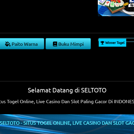
Winner Togel
Paito Warna
Buku Mimpi
Selamat Datang di SELTOTO
tus Togel Online, Live Casino Dan Slot Paling Gacor Di INDONE
SELTOTO - SITUS TOGEL ONLINE, LIVE CASINO DAN SLOT GA